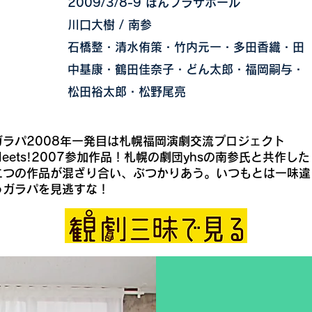
日程
2009/3/8-9 ぽんプラザホール
作・演出
川口大樹 / 南参
出演
石橋整・清水侑策・竹内元一・多田香織・田
中基康・鶴田佳奈子・どん太郎・福岡嗣与・
松田裕太郎・松野尾亮
ガラパ2008年一発目は札幌福岡演劇交流プロジェクト
Meets!2007参加作品！札幌の劇団yhsの南参氏と共作した
二つの作品が混ざり合い、ぶつかりあう。いつもとは一味違
うガラパを見逃すな！