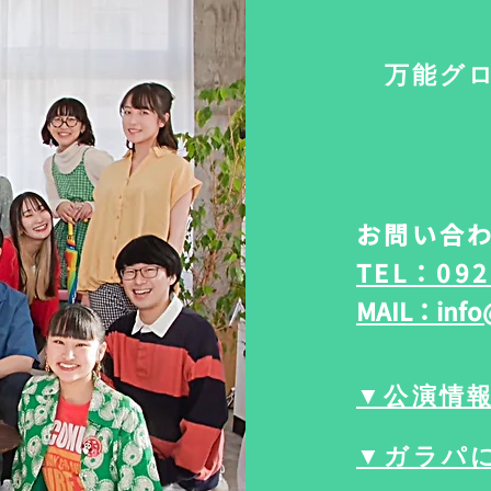
万能グ
お問い合わ
TEL：092
MAIL：info
▼公演情
▼ガラパ