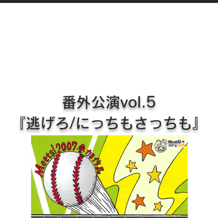
番外公演vol.5
『逃げろ/にっちもさっちも』