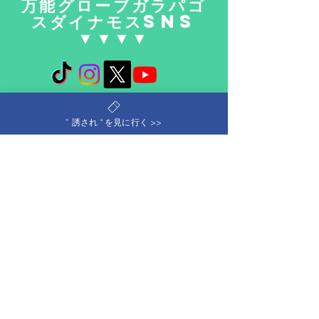
万能グローブガラパゴ
スダイナモスSNS
​▼​▼​▼​▼
お問い合わせ(ガラパ制作部)
TEL：092-600-2383
” 誘され " を見に行く >>
MAIL：info@galapagos-
dynamos.com
▼公演情報
▼ガラパについて
▼観劇サポート
▼その他コンテンツ
プライバシーポリシー