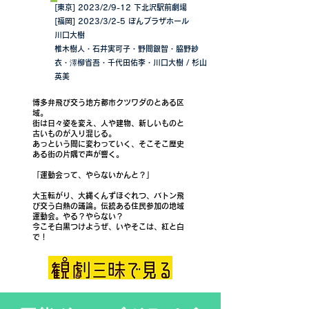
日程
[東京] 2023/2/9-12 下北沢駅前劇場
[福岡] 2023/3/2-5 ぽんプラザホール
作・演出
川口大樹
出演
椎木樹人・石井実可子・野間銀智・脇野紗
衣・澤柳省吾・千代田佑李・川口大樹 / 杉山
英美
博多弁飛び交う地方都市クツワダのとある区
域。
街は日々姿を変え、人や建物、新しいものと
古いものが入り混じる。
あっという間に変わっていく、そこそこ歴史
ある街の片隅で声が響く。
「運動会って、やらないかんと？」
大玉転がり、大縄くんずほぐれつ、バトン飛
び交う白熱の議論。伝統ある住民参加の地域
運動会。やる？やらない？
今こそ白黒つけようぜ、いやそこは、紅と白
で！