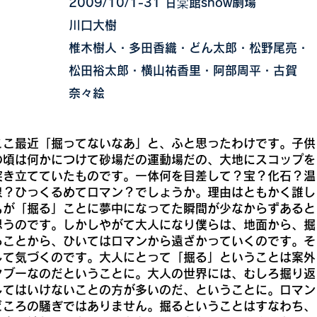
日程
2009/10/1-31 甘棠館show劇場
作・演出
川口大樹
出演
椎木樹人・多田香織・どん太郎・松野尾亮・
松田裕太郎・横山祐香里・阿部周平・古賀
奈々絵
ここ最近「掘ってないなあ」と、ふと思ったわけです。子供
の頃は何かにつけて砂場だの運動場だの、大地にスコップを
突き立てていたものです。一体何を目差して？宝？化石？温
泉？ひっくるめてロマン？でしょうか。理由はともかく誰し
もが「掘る」ことに夢中になってた瞬間が少なからずあると
思うのです。しかしやがて大人になり僕らは、地面から、掘
ることから、ひいてはロマンから遠ざかっていくのです。そ
して気づくのです。大人にとって「掘る」ということは案外
タブーなのだということに。大人の世界には、むしろ掘り返
してはいけないことの方が多いのだ、ということに。ロマン
どころの騒ぎではありません。掘るということはすなわち、