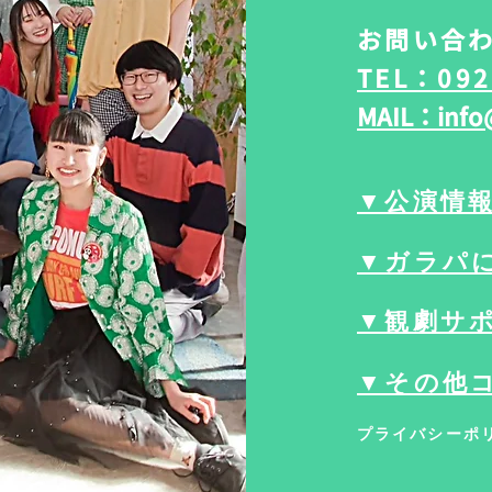
お問い合わ
TEL：092
MAIL：info
▼公演情
▼ガラパ
▼観劇サ
▼その他
プライバシーポ