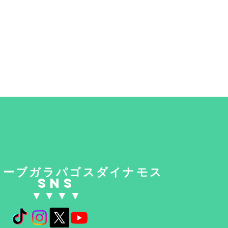
ローブガラパゴスダイナモス
SNS
​▼​▼​▼​▼